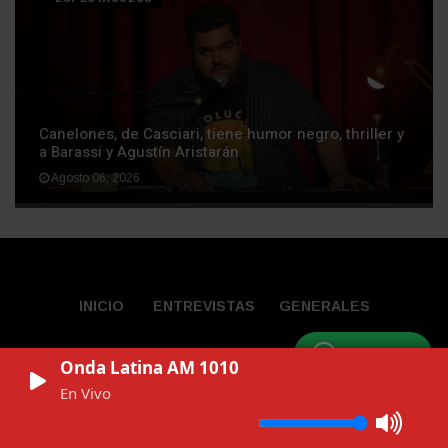
Canelones, de Casciari, tiene humor negro, thriller y
a Barassi y Agustín Aristarán
Agosto 06, 2026
INICIO
ENTREVISTAS
GENERALES
WhatsApp
Onda Latina AM 1010
En Vivo