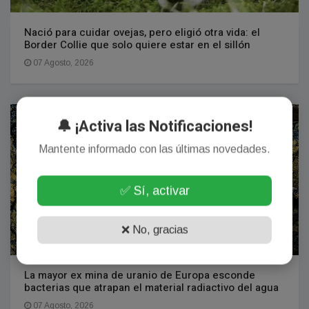
Nació para cuidar ovejas, pero eligió otra vida: el
Border Collie que solo quiere estar en el sillón
07 Agosto, 2026
INTERNACIONAL
🔔 ¡Activa las Notificaciones!
Mantente informado con las últimas novedades.
✅ Sí, activar
❌ No, gracias
La mayor ex mina de uranio de Europa esconde
bacterias que atrapan el material radiactivo del agua
07 Agosto, 2026