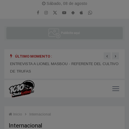
Sábado, 08 de agosto
‹
›
ÚLTIMO MOMENTO :
ENTR
ENTREVISTA A NICOLAS RODRIGUEZ - CANTANTE
LA P
ENTREVISTA A LIONEL MASBOU - REFERENTE DEL CULTIVO
DE TRUFAS
Inicio
Internacional
Internacional