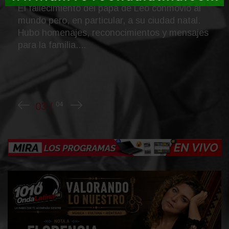
 de Leo conmovió al
 a su ciudad natal.
imientos y mensajes