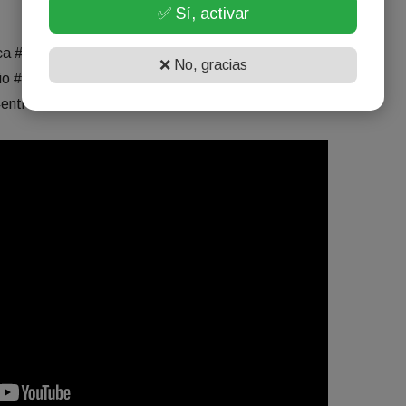
✅ Sí, activar
ca #politica #periodista #economia #rotary #argentina
❌ No, gracias
io #onair #radio #cta #rc #insta #aire #onradio #vivo #app
entrevista