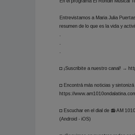
En el programa El Rondin Musical T
Entrevistamos a Maria Julia Puertas
resumen de lo que es la vida y activ
.
.
.
◘ ¡Suscribite a nuestro canal! → htt
◘ Encontrá más noticias y sintoniz
https://www.am1010ondalatina.co
◘ Escuchar en el dial de 📻 AM 10
(Android - iOS)