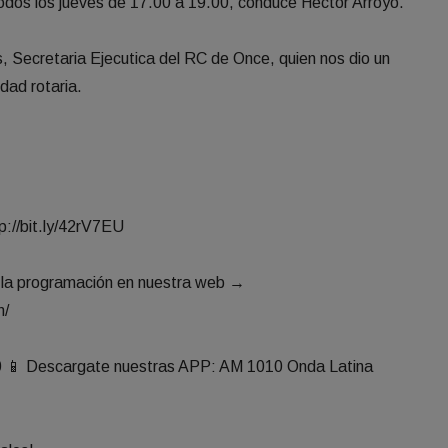
odos los jueves de 17.00 a 19.00, conduce Hector Arroyo.
, Secretaria Ejecutica del RC de Once, quien nos dio un
idad rotaria.
p://bit.ly/42rV7EU
á la programación en nuestra web →
m/
10 📱 Descargate nuestras APP: AM 1010 Onda Latina