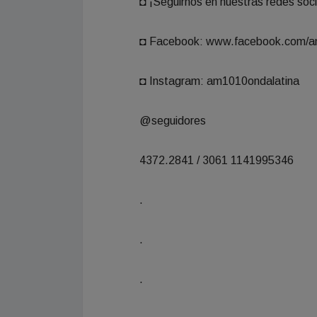
◘ ¡Seguirnos en nuestras redes soci
◘ Facebook: www.facebook.com/a
◘ Instagram: am1010ondalatina
@seguidores
4372.2841 / 3061 1141995346
.
.
.