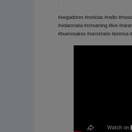
.
#seguidores #noticias #radio #musi
#vidarotaria #streaming #live #ratar
#buenosaires #secretario #prensa #