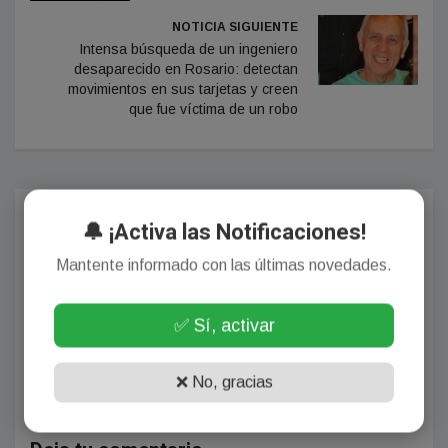
NOTICIA SIGUIENTE
Intensa búsqueda de un ingeniero
desaparecido en Rosario: detectan
movimientos en sus tarjetas y creen
que fue víctima de un robo
Comentarios
🔔 ¡Activa las Notificaciones!
Mantente informado con las últimas novedades.
¡Sin comentarios aún!
✅ Sí, activar
Se el primero en comentar este artículo.
❌ No, gracias