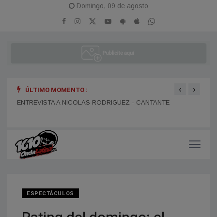
Domingo, 09 de agosto
‹
›
ÚLTIMO MOMENTO :
ENTR
ENTREVISTA A DANIEL DARTIGUELONGUE - FUNDADOR DE
ENTREVISTA A NICOLAS RODRIGUEZ - CANTANTE
LA PORTEÑA
ESPECTÁCULOS