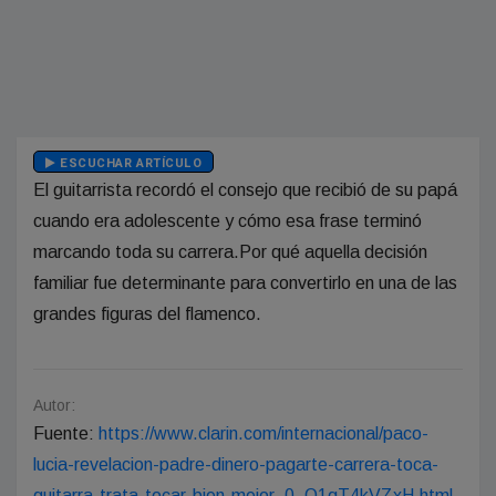
ESCUCHAR ARTÍCULO
El guitarrista recordó el consejo que recibió de su papá
cuando era adolescente y cómo esa frase terminó
marcando toda su carrera.Por qué aquella decisión
familiar fue determinante para convertirlo en una de las
grandes figuras del flamenco.
Autor:
Fuente:
https://www.clarin.com/internacional/paco-
lucia-revelacion-padre-dinero-pagarte-carrera-toca-
guitarra-trata-tocar-bien-mejor_0_O1qT4kVZxH.html