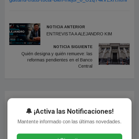
NOTICIA ANTERIOR
ENTREVISTA A ALEJANDRO KIM
NOTICIA SIGUIENTE
Quién designa y quién remueve: las
reformas pendientes en el Banco
Central
Comentarios
🔔 ¡Activa las Notificaciones!
Mantente informado con las últimas novedades.
¡Sin comentarios aún!