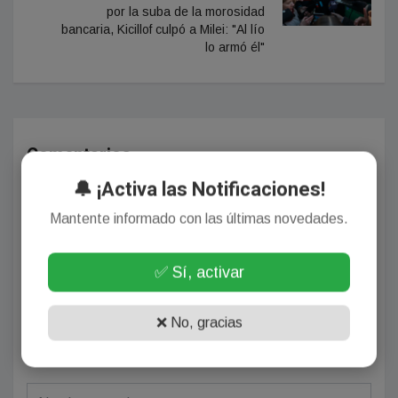
por la suba de la morosidad
bancaria, Kicillof culpó a Milei: "Al lío
lo armó él"
Comentarios
🔔 ¡Activa las Notificaciones!
Mantente informado con las últimas novedades.
¡Sin comentarios aún!
Se el primero en comentar este artículo.
✅ Sí, activar
❌ No, gracias
Deja tu comentario