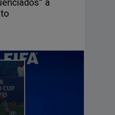
luenciados” a
pto