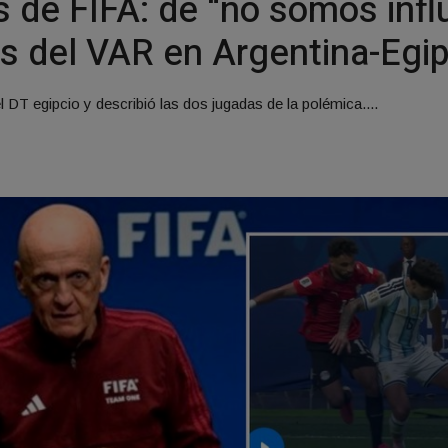
os de FIFA: de “no somos inf
tos del VAR en Argentina-Egi
l DT egipcio y describió las dos jugadas de la polémica....