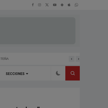
‹
›
ENTREVISTA A HERNAN 
RTEÑA
SECCIONES