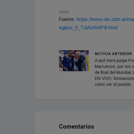
Autor:
Fuente:
https://www.ole.com.ar/mund
egipto_0_TziAm5HP4l.html
NOTICIA ANTERIOR
A qué hora juega Fr
Marruecos, por los 
de final del Mundial 
EN VIVO: formacion
cómo ver el partido
Comentarios