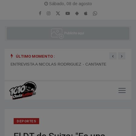
Sábado, 08 de agosto
‹
›
ÚLTIMO MOMENTO :
ENTR
ENTREVISTA A DANIEL DARTIGUELONGUE - FUNDADOR DE
ENTREVISTA A NICOLAS RODRIGUEZ - CANTANTE
LA PORTEÑA
DEPORTES