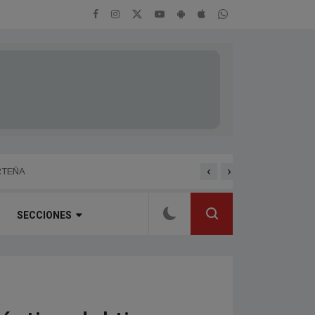
‹
›
ENTREVISTA A HERNAN 
RTEÑA
SECCIONES