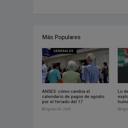
Más Populares
NAL
GENERALES
oven que vive en
ANSES: cómo cambia el
Lo de
gasto más de
calendario de pagos de agosto
explo
es. La gente se
por el feriado del 17
huma
aquí es barato,
Agosto 03, 2026
Agos