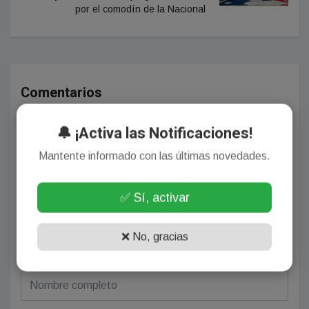
por el comodín de la Nacional
Comentarios
🔔 ¡Activa las Notificaciones!
¡Sin comentarios aún!
Mantente informado con las últimas novedades.
Se el primero en comentar este artículo.
✅ Sí, activar
❌ No, gracias
Deja tu comentario