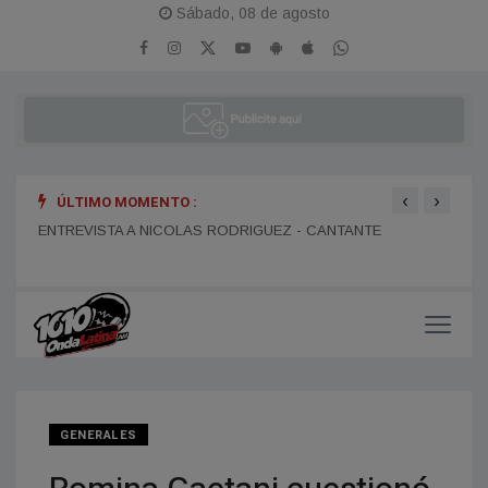
Sábado, 08 de agosto
‹
›
ÚLTIMO MOMENTO :
ENTR
ENTREVISTA A DANIEL DARTIGUELONGUE - FUNDADOR DE
ENTREVISTA A NICOLAS RODRIGUEZ - CANTANTE
LA PORTEÑA
GENERALES