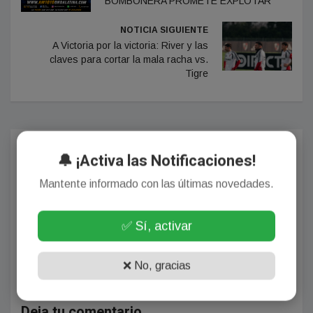
BOMBONERA PROMETE EXPLOTAR
NOTICIA SIGUIENTE
A Victoria por la victoria: River y las
claves para cortar la mala racha vs.
Tigre
Comentarios
🔔 ¡Activa las Notificaciones!
Mantente informado con las últimas novedades.
¡Sin comentarios aún!
✅ Sí, activar
Se el primero en comentar este artículo.
❌ No, gracias
Deja tu comentario