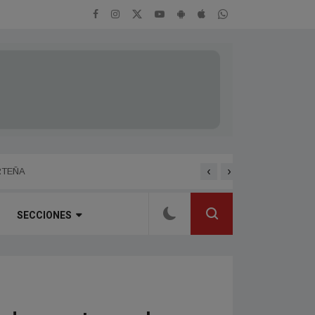
‹
›
ENTREVISTA A HERNAN 
RTEÑA
SECCIONES