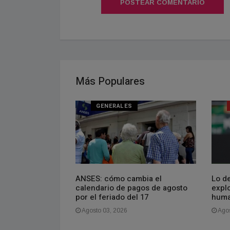
POSTEAR COMENTARIO
Más Populares
NAL
GENERALES
rea, señor
ANSES: cómo cambia el
Lo de
rro guiño a la
calendario de pagos de agosto
explo
ina en la nueva
por el feriado del 17
huma
ana de Netflix
Agosto 03, 2026
Agos