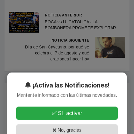
NOTICIA ANTERIOR
BOCA vs U. CATOLICA - LA
BOMBONERA PROMETE EXPLOTAR
NOTICIA SIGUIENTE
Día de San Cayetano: por qué se
celebra el 7 de agosto y qué
oraciones hacer hoy
🔔 ¡Activa las Notificaciones!
Comentarios
Mantente informado con las últimas novedades.
✅ Sí, activar
¡Sin comentarios aún!
❌ No, gracias
Se el primero en comentar este artículo.