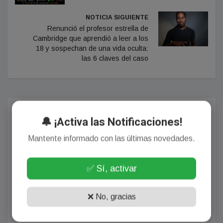
NOTICIA SIGUIENTE
Renunció el profesor estrella de
Cambridge que aprendió a leer a los
18 y sospechan de una vida oculta:
las 6 claves del caso
Comentarios
🔔 ¡Activa las Notificaciones!
Mantente informado con las últimas novedades.
¡Sin comentarios aún!
✅ Sí, activar
Se el primero en comentar este artículo.
❌ No, gracias