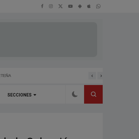
‹
›
ENTREVISTA A HERNAN 
RTEÑA
SECCIONES