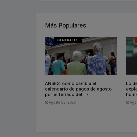
Más Populares
GENERALES
 proverbio chino
ANSES: cómo cambia el
Lo de
estás deprimido,
calendario de pagos de agosto
explo
o. Si estás
por el feriado del 17
huma
 el futuro. Si
Agosto 03, 2026
Agos
es en el