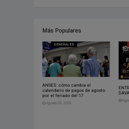
Más Populares
NAL
GENERALES
oven que vive en
ANSES: cómo cambia el
ENTR
gasto más de
calendario de pagos de agosto
DAV
es. La gente se
por el feriado del 17
aquí es barato,
Agos
Agosto 03, 2026