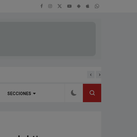
‹
›
ENTREVISTA A ALEJAND
RTEÑA
SECCIONES