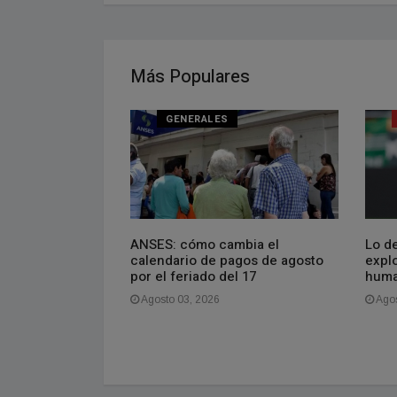
Más Populares
GENERALES
 proverbio chino
ANSES: cómo cambia el
Lo de
estás deprimido,
calendario de pagos de agosto
explo
o. Si estás
por el feriado del 17
huma
 el futuro. Si
Agosto 03, 2026
Agos
es en el