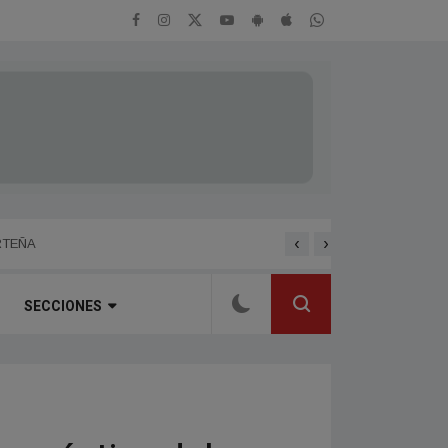
‹
›
ENTREVISTA A HERNAN 
RTEÑA
SECCIONES