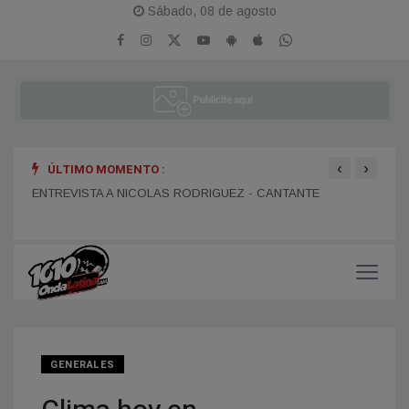
Sábado, 08 de agosto
‹
›
ÚLTIMO MOMENTO :
ENTR
ENTREVISTA A DANIEL DARTIGUELONGUE - FUNDADOR DE
ENTREVISTA A NICOLAS RODRIGUEZ - CANTANTE
LA PORTEÑA
GENERALES