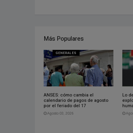
Más Populares
NAL
GENERALES
oven que vive en
ANSES: cómo cambia el
Lo de
gasto más de
calendario de pagos de agosto
explo
es. La gente se
por el feriado del 17
huma
aquí es barato,
Agosto 03, 2026
Agos