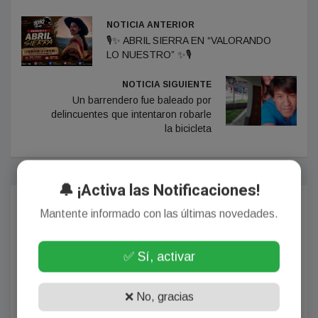
NOTICIA ANTERIOR
🎙️✨ ABRIL SIERRA EN “VALORANDO
LO NUESTRO” ✨🎙️
NOTICIA SIGUIENTE
Un barrendero fue baleado por
delincuentes que intentaron robarle
la bicicleta
🔔 ¡Activa las Notificaciones!
Comentarios
Mantente informado con las últimas novedades.
✅ Sí, activar
¡Sin comentarios aún!
❌ No, gracias
Se el primero en comentar este artículo.