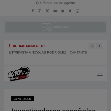
Sábado, 08 de agosto
‹
›
ÚLTIMO MOMENTO :
ENTR
ENTREVISTA A DANIEL DARTIGUELONGUE - FUNDADOR DE
ENTREVISTA A NICOLAS RODRIGUEZ - CANTANTE
LA PORTEÑA
GENERALES