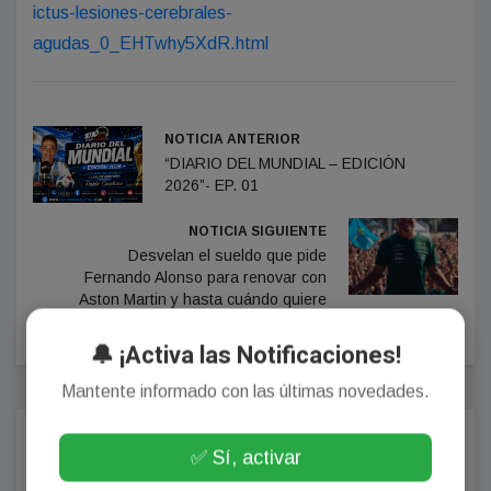
ictus-lesiones-cerebrales-
agudas_0_EHTwhy5XdR.html
NOTICIA ANTERIOR
“DIARIO DEL MUNDIAL – EDICIÓN
2026”- EP. 01
NOTICIA SIGUIENTE
Desvelan el sueldo que pide
Fernando Alonso para renovar con
Aston Martin y hasta cuándo quiere
firmar
🔔 ¡Activa las Notificaciones!
Mantente informado con las últimas novedades.
Comentarios
✅ Sí, activar