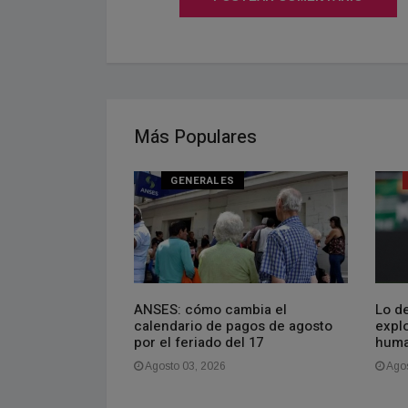
Más Populares
NAL
GENERALES
oven que vive en
ANSES: cómo cambia el
Lo de
gasto más de
calendario de pagos de agosto
explo
es. La gente se
por el feriado del 17
huma
aquí es barato,
Agosto 03, 2026
Agos