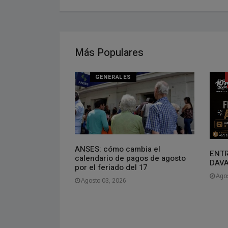
Más Populares
NAL
GENERALES
oven que vive en
ANSES: cómo cambia el
ENTR
gasto más de
calendario de pagos de agosto
DAV
es. La gente se
por el feriado del 17
aquí es barato,
Agos
Agosto 03, 2026