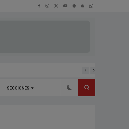
‹
›
ENTREVISTA A ALEJAND
RTEÑA
SECCIONES