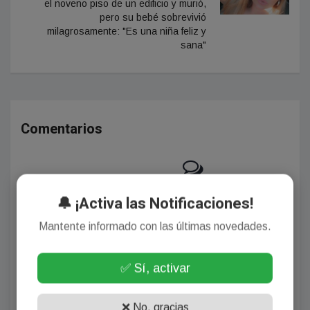
el noveno piso de un edificio y murió,
pero su bebé sobrevivió
milagrosamente: "Es una niña feliz y
sana"
Comentarios
¡Sin comentarios aún!
🔔 ¡Activa las Notificaciones!
Se el primero en comentar este artículo.
Mantente informado con las últimas novedades.
✅ Sí, activar
Deja tu comentario
❌ No, gracias