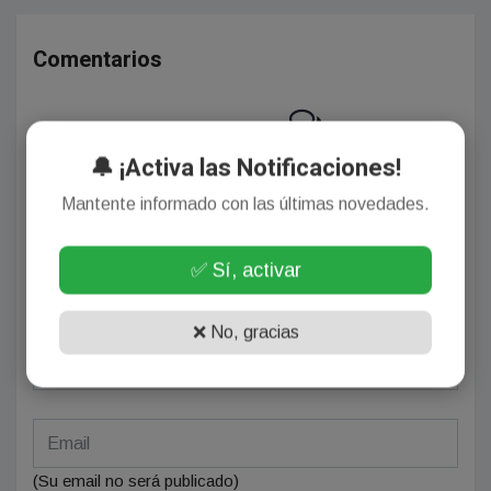
Comentarios
¡Sin comentarios aún!
🔔 ¡Activa las Notificaciones!
Se el primero en comentar este artículo.
Mantente informado con las últimas novedades.
✅ Sí, activar
Deja tu comentario
❌ No, gracias
(Su email no será publicado)