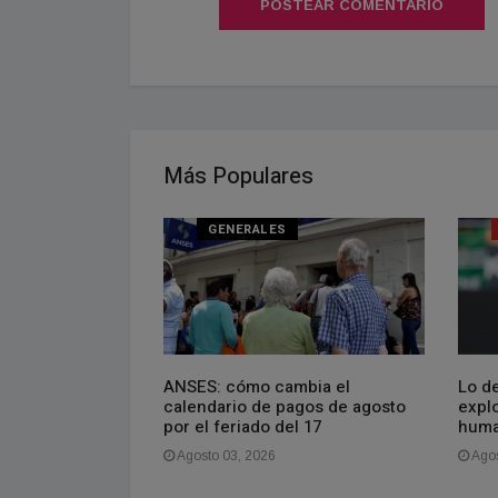
POSTEAR COMENTARIO
Más Populares
NAL
GENERALES
rea, señor
ANSES: cómo cambia el
Lo de
rro guiño a la
calendario de pagos de agosto
explo
ina en la nueva
por el feriado del 17
huma
ana de Netflix
Agosto 03, 2026
Agos