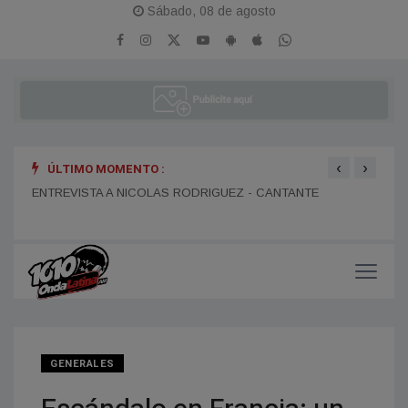
Sábado, 08 de agosto
‹
›
ÚLTIMO MOMENTO :
ENTR
ENTREVISTA A DANIEL DARTIGUELONGUE - FUNDADOR DE
ENTREVISTA A NICOLAS RODRIGUEZ - CANTANTE
LA PORTEÑA
GENERALES