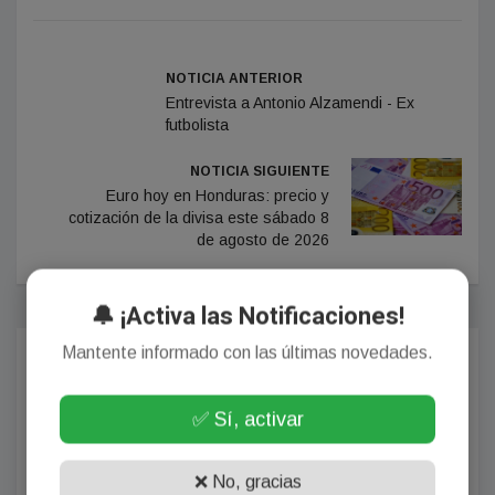
NOTICIA ANTERIOR
Entrevista a Antonio Alzamendi - Ex
futbolista
NOTICIA SIGUIENTE
Euro hoy en Honduras: precio y
cotización de la divisa este sábado 8
de agosto de 2026
🔔 ¡Activa las Notificaciones!
Mantente informado con las últimas novedades.
Comentarios
✅ Sí, activar
¡Sin comentarios aún!
❌ No, gracias