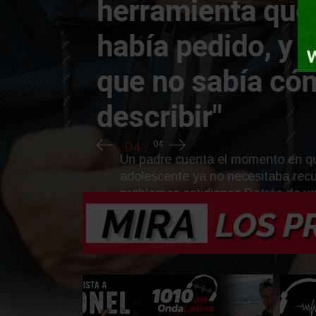
herramienta que
había pedido, y s
que no sabía có
describir"
Un padre cuenta el momento en que c
adolescente ya no necesitaba recurrir a
problemas cotidianos.Detrás de una r
parecer insignificante ...