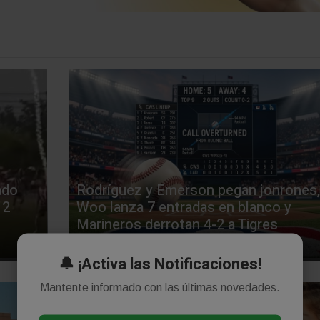
ado
Rodríguez y Emerson pegan jonrones,
12
Woo lanza 7 entradas en blanco y
Marineros derrotan 4-2 a Tigres
Agosto 06, 2026
🔔 ¡Activa las Notificaciones!
Mantente informado con las últimas novedades.