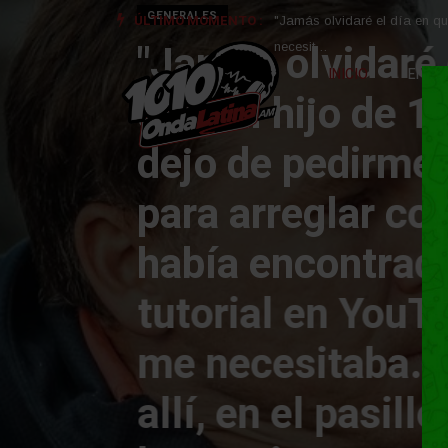
GENERALES
ÚLTIMO MOMENTO :
"Jamás olvidaré el día en qu
"Jamás olvidaré 
necesit…
INICIO
ENTR
que mi hijo de 1
dejo de pedirme
para arreglar co
había encontrad
tutorial en YouT
me necesitaba.
allí, en el pasill