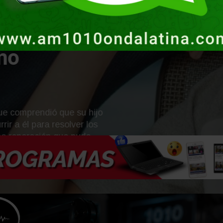
 nadie
entí algo
mo
omprendió que su hijo
 él para resolver los
eparación que pudo