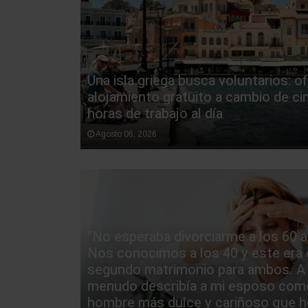
Una isla griega busca voluntarios: o
alojamiento gratuito a cambio de ci
horas de trabajo al día
Agosto 06, 2026
"No esperaba divorciarme a los 60 
Nos conocimos a los 40 y este era 
segundo matrimonio para ambos. A
menudo describía a mi esposo com
hombre más dulce y cariñoso que h