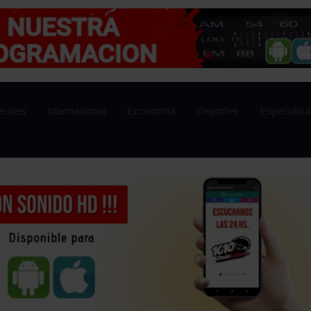
erales
Internacional
Economía
Deportes
Espectácu