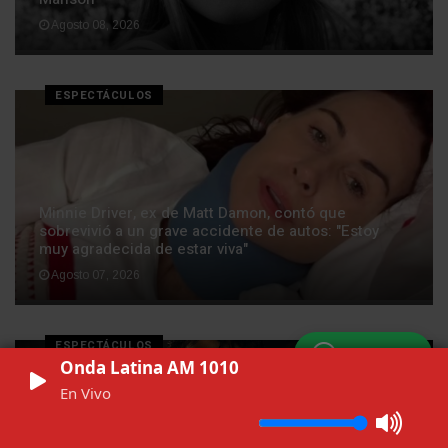
Agosto 08, 2026
ESPECTÁCULOS
Minnie Driver, ex de Matt Damon, contó que
sobrevivió a un grave accidente de autos: "Estoy
muy agradecida de estar viva"
Agosto 07, 2026
ESPECTÁCULOS
WhatsApp
Onda Latina AM 1010
En Vivo