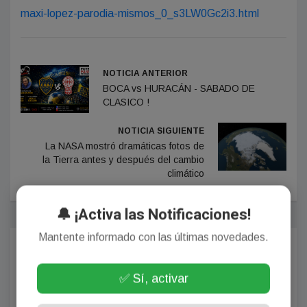
maxi-lopez-parodia-mismos_0_s3LW0Gc2i3.html
NOTICIA ANTERIOR
BOCA vs HURACÁN - SABADO DE
CLASICO !
NOTICIA SIGUIENTE
La NASA mostró dramáticas fotos de
la Tierra antes y después del cambio
climático
🔔 ¡Activa las Notificaciones!
Mantente informado con las últimas novedades.
Comentarios
✅ Sí, activar