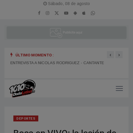
Sábado, 08 de agosto
‹
›
ÚLTIMO MOMENTO :
ENTR
ENTREVISTA A DANIEL DARTIGUELONGUE - FUNDADOR DE
ENTREVISTA A NICOLAS RODRIGUEZ - CANTANTE
LA PORTEÑA
DEPORTES