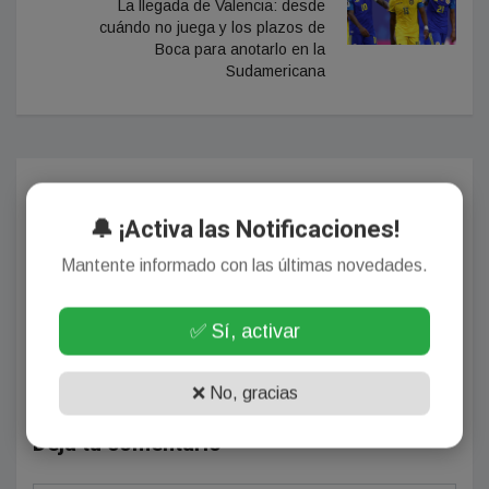
La llegada de Valencia: desde
cuándo no juega y los plazos de
Boca para anotarlo en la
Sudamericana
Comentarios
🔔 ¡Activa las Notificaciones!
Mantente informado con las últimas novedades.
¡Sin comentarios aún!
✅ Sí, activar
Se el primero en comentar este artículo.
❌ No, gracias
Deja tu comentario